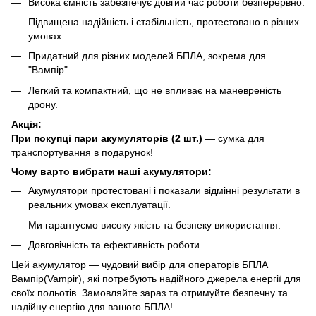
Висока ємність забезпечує довгий час роботи безперервно.
Підвищена надійність і стабільність, протестовано в різних
умовах.
Придатний для різних моделей БПЛА, зокрема для
"Вампір".
Легкий та компактний, що не впливає на маневреність
дрону.
Акція:
При покупці пари акумуляторів (2 шт.)
— сумка для
транспортування в подарунок!
Чому варто вибрати наші акумулятори:
Акумулятори протестовані і показали відмінні результати в
реальних умовах експлуатації.
Ми гарантуємо високу якість та безпеку використання.
Довговічність та ефективність роботи.
Цей акумулятор — чудовий вибір для операторів БПЛА
Вампір(Vampir), які потребують надійного джерела енергії для
своїх польотів. Замовляйте зараз та отримуйте безпечну та
надійну енергію для вашого БПЛА!