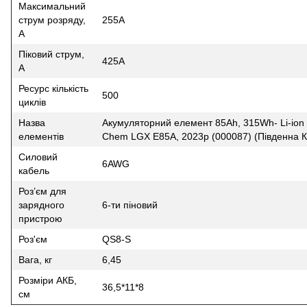
Максимальний
струм розряду,
255A
A
Піковий струм,
425A
A
Ресурс кількість
500
циклів
Назва
Акумуляторний елемент 85Ah, 315Wh- Li-io
елементів
Chem LGX E85A, 2023р (000087) (Південна 
Силовий
6AWG
кабель
Роз’єм для
зарядного
6-ти піновий
пристрою
Роз'єм
QS8-S
Вага, кг
6,45
Розміри АКБ,
36,5*11*8
см