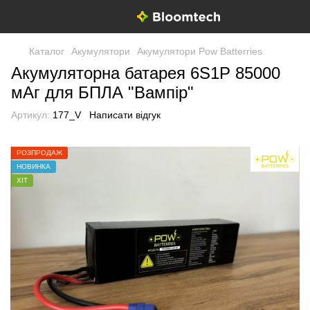
Каталог
Акумулятори
Акумулятори Pow Batterries
Акумуляторна батарея 6S1P 85000
мАг для БПЛА "Вампір"​
Артикул:
177_V
Написати відгук
РОЗПРОДАЖ
НОВИНКА
ХІТ