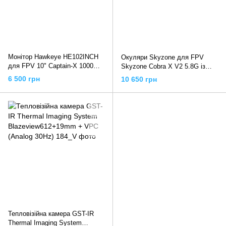
Монітор Hawkeye HE102INCH
Окуляри Skyzone для FPV
для FPV 10" Captain-X 1000
Skyzone Cobra X V2 5.8G із
Lux з DVR, HDMI з 2ма 5,8Ghz
приймачем SteadyView
6 500 грн
10 650 грн
приймачами
Тепловізійна камера GST-IR
Thermal Imaging System