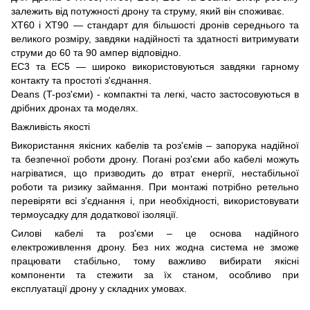
залежить від потужності дрону та струму, який він споживає.
XT60 і XT90 — стандарт для більшості дронів середнього та
великого розміру, завдяки надійності та здатності витримувати
струми до 60 та 90 ампер відповідно.
EC3 та EC5 — широко використовуються завдяки гарному
контакту та простоті з'єднання.
Deans (T-роз'єми) - компактні та легкі, часто застосовуються в
дрібних дронах та моделях.
Важливість якості
Використання якісних кабелів та роз'ємів – запорука надійної
та безпечної роботи дрону. Погані роз'єми або кабелі можуть
нагріватися, що призводить до втрат енергії, нестабільної
роботи та ризику займання. При монтажі потрібно ретельно
перевіряти всі з'єднання і, при необхідності, використовувати
термоусадку для додаткової ізоляції.
Силові кабелі та роз'єми – це основа надійного
електроживлення дрону. Без них жодна система не зможе
працювати стабільно, тому важливо вибирати якісні
компоненти та стежити за їх станом, особливо при
експлуатації дрону у складних умовах.