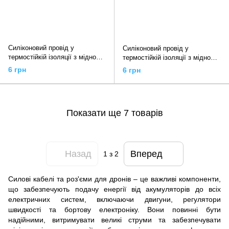
Силіконовий провід у
Силіконовий провід у
термостійкій ізоляції з мідною
термостійкій ізоляції з мідною
жилою 30 AWG, чорний
жилою 30 AWG, червоний
6 грн
6 грн
Показати ще 7 товарів
Назад
Вперед
1
з 2
Силові кабелі та роз'єми для дронів – це важливі компоненти,
що забезпечують подачу енергії від акумуляторів до всіх
електричних систем, включаючи двигуни, регулятори
швидкості та бортову електроніку. Вони повинні бути
надійними, витримувати великі струми та забезпечувати