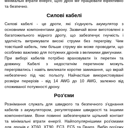
мінімальні втрати енергії, щоб дрон міг працювати ефективно
та безпечно.
Силові кабелі
Силові кабелі - це дроти, які з'єднують акумулятор з
основними компонентами дрону. Зазвичай вони виготовлені з
багатожильного мідного дроту, що забезпечує гнучкість і
здатність витримувати високі струми без перегріву. Чим
товстіший кабель, тим більше струму він може проводити, що
особливо важливо для потужних дронів з великими двигунами.
При виборі кабелів потрібно враховувати їх перетин та
довжину. Кабелі з недостатнім перетином можуть
перегріватись і навіть викликати коротке замикання, що вкрай
небезпечно під час польоту. Найчастіше використовувані
розміри перерізів - від 14 AWG до 10 AWG, залежно від
споживаної потужності дрону.
Роз'єми
Рознімання служать для швидкого та безпечного з'єднання
кабелів з акумулятором, регуляторами швидкості та іншими
компонентами. Вони повинні забезпечувати щільний контакт
та мінімальні втрати енергії. Найпопулярнішими роз'ємами
для дронів є XT60, XT90, EC3, EC5 та Deans. Вибір роз'єму