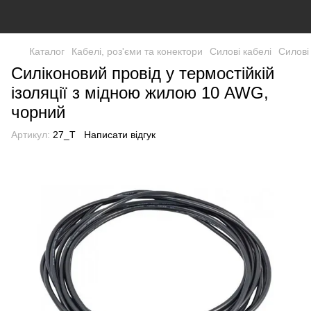
Каталог
Кабелі, роз'єми та конектори
Силові кабелі
Силові
Силіконовий провід у термостійкій
ізоляції з мідною жилою 10 AWG,
чорний
Артикул:
27_T
Написати відгук