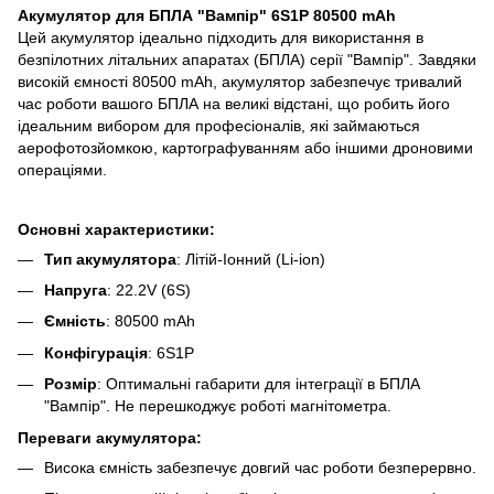
Акумулятор для БПЛА "Вампір" 6S1P 80500 mAh
Цей акумулятор ідеально підходить для використання в
безпілотних літальних апаратах (БПЛА) серії "Вампір". Завдяки
високій ємності 80500 mAh, акумулятор забезпечує тривалий
час роботи вашого БПЛА на великі відстані, що робить його
ідеальним вибором для професіоналів, які займаються
аерофотозйомкою, картографуванням або іншими дроновими
операціями.
Основні характеристики:
Тип акумулятора
: Літій-Іонний (Li-ion)
Напруга
: 22.2V (6S)
Ємність
: 80500 mAh
Конфігурація
: 6S1P
Розмір
: Оптимальні габарити для інтеграції в БПЛА
"Вампір". Не перешкоджує роботі магнітометра.
Переваги акумулятора:
Висока ємність забезпечує довгий час роботи безперервно.