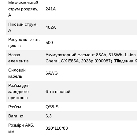
Максимальний
струм розряду,
241A
A
Піковий струм,
402A
A
Ресурс кількість
500
циклів
Назва
Акумуляторний елемент 85Ah, 315Wh- Li-io
елементів
Chem LGX E85A, 2023р (000087) (Південна 
Силовий
6AWG
кабель
Роз’єм для
зарядного
6-ти піновий
пристрою
Роз'єм
QS8-S
Вага, кг
6,3
Розміри АКБ,
320*110*83
мм