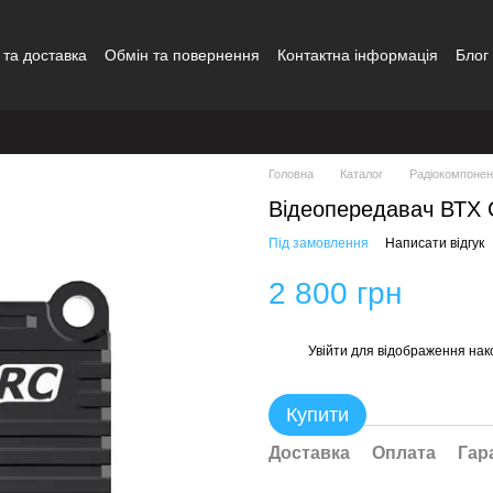
 та доставка
Обмін та повернення
Контактна інформація
Блог
Головна
Каталог
Радіокомпонен
Відеопередавач ВТХ
Під замовлення
Написати відгук
2 800 грн
Увійти
для відображення нак
%
Купити
Доставка
Оплата
Гар