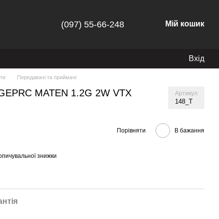
(097) 55-66-248
Мій кошик
Вхід
ти
Передавачі та приймачі
 GEPRC MATEN 1.2G 2W VTX
Артикул
148_T
Порівняти
В бажання
опичувальної знижки
антія