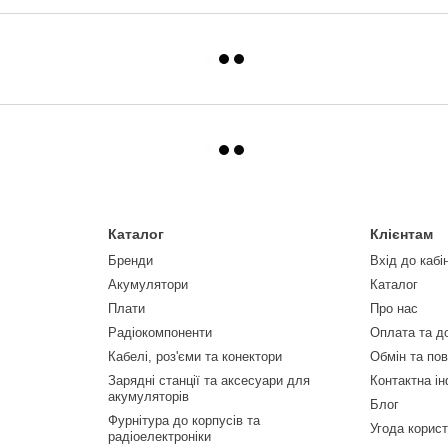
Каталог
Клієнтам
Бренди
Вхід до кабі
Акумулятори
Каталог
Плати
Про нас
Радіокомпоненти
Оплата та д
Кабелі, роз'єми та конектори
Обмін та по
Зарядні станції та аксесуари для
Контактна і
акумуляторів
Блог
Фурнітура до корпусів та
Угода корис
радіоелектроніки