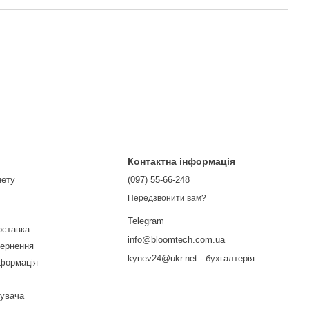
Контактна інформація
нету
(097) 55-66-248
Передзвонити вам?
Telegram
оставка
info@bloomtech.com.ua
вернення
kynev24@ukr.net - бухгалтерія
нформація
тувача