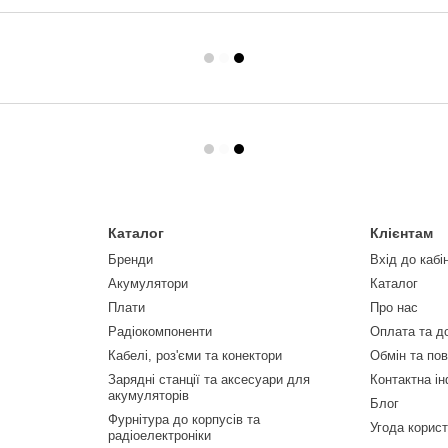
Каталог
Клієнтам
Бренди
Вхід до кабі
Акумулятори
Каталог
Плати
Про нас
Радіокомпоненти
Оплата та д
Кабелі, роз'єми та конектори
Обмін та по
Зарядні станції та аксесуари для
Контактна і
акумуляторів
Блог
Фурнітура до корпусів та
Угода корис
радіоелектроніки