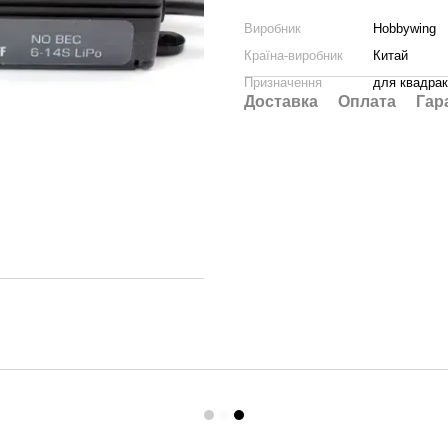
Виробник
Hobbywing
Країна-виробник
Китай
Призначення
для квадрак
Доставка
Оплата
Гар