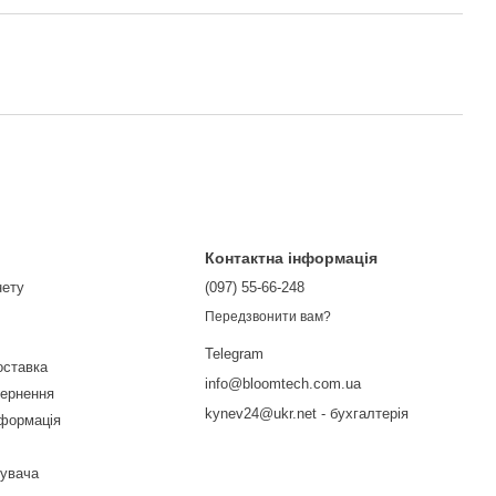
Контактна інформація
нету
(097) 55-66-248
Передзвонити вам?
Telegram
оставка
info@bloomtech.com.ua
вернення
kynev24@ukr.net - бухгалтерія
нформація
тувача