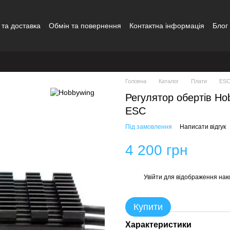
 та доставка
Обмін та повернення
Контактна інформація
Блог
Головна
Каталог
Плати
ESC
Регулятор обертів Ho
ESC
Під замовлення
Написати відгук
4 200 грн
Увійти
для відображення нак
%
Купити
Характеристики