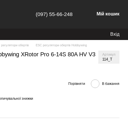
(097) 55-66-248
Мій кошик
Вхід
 регулятори обертів
ESC регулятори обертів Hobbywing
bbywing XRotor Pro 6-14S 80A HV V3
Артикул
114_T
Порівняти
В бажання
опичувальної знижки