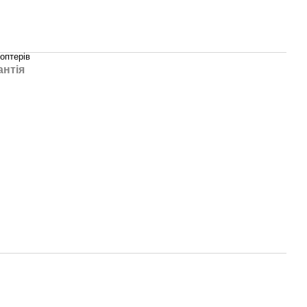
оптерів
антія