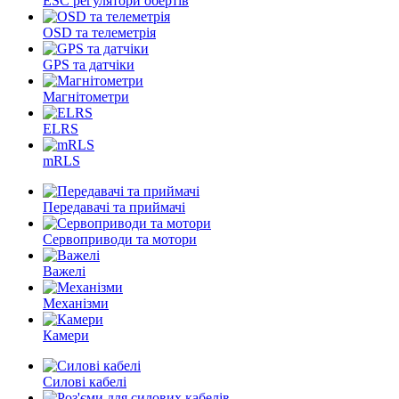
ESC регулятори обертів
OSD та телеметрія
GPS та датчіки
Магнітометри
ELRS
mRLS
Передавачі та приймачі
Сервоприводи та мотори
Важелі
Механізми
Камери
Силові кабелі