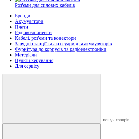
Роз'єми для силових кабелів
Бренди
Акумулятори
Плати
Радіокомпоненти
Кабелі, роз'єми та конектори
Зарядні станції та аксесуари для акумуляторів
Фурнітура до корпусів та радіоелектроніки
Матеріали
Пульти керування
Для сервісу