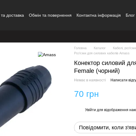
 та доставка
Обмін та повернення
Контактна інформація
Блог
Головна
Каталог
Кабелі, роз'єм
Роз'єми для силових кабелів Amass
Конектор силовий д
Female (чорний)
Немає в наявності
Написати відгу
70 грн
Увійти
для відображення нак
%
Повідомити, коли з'яв