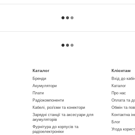
Каталог
Клієнтам
Бренди
Вхід до кабі
Акумулятори
Каталог
Плати
Про нас
Радіокомпоненти
Оплата та д
Кабелі, роз'єми та конектори
Обмін та по
Зарядні станції та аксесуари для
Контактна і
акумуляторів
Блог
Фурнітура до корпусів та
Угода корис
радіоелектроніки