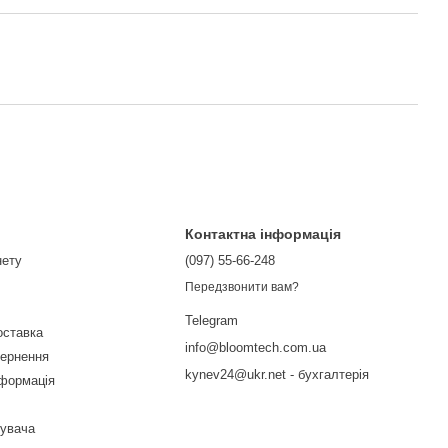
Контактна інформація
нету
(097) 55-66-248
Передзвонити вам?
Telegram
оставка
info@bloomtech.com.ua
вернення
kynev24@ukr.net - бухгалтерія
нформація
тувача