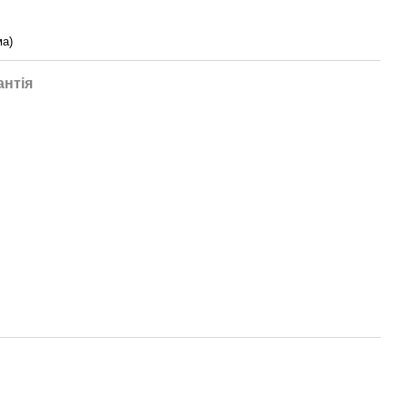
ма)
антія