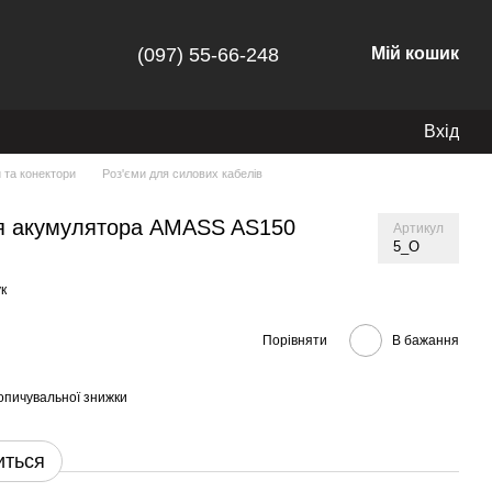
(097) 55-66-248
Мій кошик
Вхід
и та конектори
Роз'єми для силових кабелів
ля акумулятора AMASS AS150
Артикул
5_O
к
Порівняти
В бажання
опичувальної знижки
иться