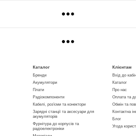
Каталог
Клієнтам
Бренди
Вхід до кабі
Акумулятори
Каталог
Плати
Про нас
Радіокомпоненти
Оплата та д
Кабелі, роз'єми та конектори
Обмін та по
Зарядні станції та аксесуари для
Контактна і
акумуляторів
Блог
Фурнітура до корпусів та
Угода корис
радіоелектроніки
Матеріали