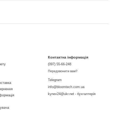
Контактна інформація
нету
(097) 55-66-248
Передзвонити вам?
Telegram
оставка
info@bloomtech.com.ua
вернення
kynev24@ukr.net - бухгалтерія
нформація
тувача