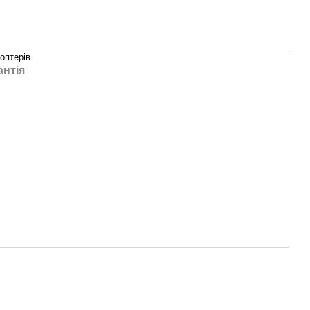
оптерів
антія