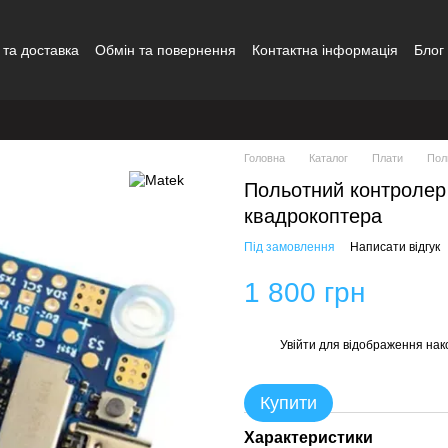
 та доставка
Обмін та повернення
Контактна інформація
Блог
Головна
Каталог
Плати
Пол
Польотний контроле
квадрокоптера
Під замовлення
Написати відгук
1 800 грн
Увійти
для відображення нак
%
Купити
Характеристики