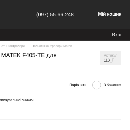
(097) 55-66-248
Мій кошик
Вхід
ьотні контролери
Польотні контролери Matek
р MATEK F405-TE для
Артикул
113_T
Порівняти
В бажання
опичувальної знижки