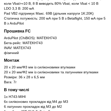
коли Vbat>=10 В, 8 В виводить 80% Vbat, коли Vbat < 10 В
LDO 3,3 В: 200 мА
Pad VB2 підтримує Макс. 69В (дільник напруги 1K:20K)
Статична потужність: 200 мА при 5 В з Betaflight, 150 мА при 5
В з ArduPilot
Прошивка FC
ArduPilot (ChiBiOS): MATEKH743
Бета-рейс: MATEKH743
INAV: МАТЕХ743
фізичний
Монтаж
20 x 20 мм/Φ3 мм із силіконовими втулками
20 x 20 мм/Φ2 мм із силіконовими та латунними втулками
Розміри: 36 x 28 x 6,5 мм
Вага: 7г
В тому числі
1x H743-МІНІ
6x силіконових прокладок від M4 до M3
6 латунних прокладок від M3 до M2