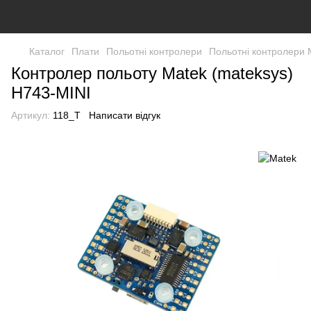
Каталог
Плати
Польотні контролери
Польотні контролери 
Контролер польоту Matek (mateksys)
H743-MINI
Артикул:
118_T
Написати відгук