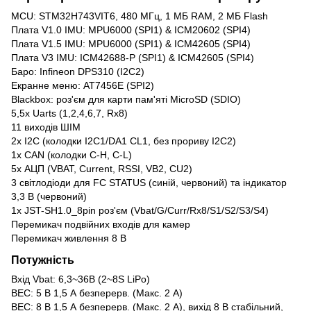
MCU: STM32H743VIT6, 480 МГц, 1 МБ RAM, 2 МБ Flash
Плата V1.0 IMU: MPU6000 (SPI1) & ICM20602 (SPI4)
Плата V1.5 IMU: MPU6000 (SPI1) & ICM42605 (SPI4)
Плата V3 IMU: ICM42688-P (SPI1) & ICM42605 (SPI4)
Баро: Infineon DPS310 (I2C2)
Екранне меню: AT7456E (SPI2)
Blackbox: роз'єм для карти пам'яті MicroSD (SDIO)
5,5x Uarts (1,2,4,6,7, Rx8)
11 виходів ШІМ
2x I2C (колодки I2C1/DA1 CL1, без прориву I2C2)
1x CAN (колодки C-H, C-L)
5x АЦП (VBAT, Current, RSSI, VB2, CU2)
3 світлодіоди для FC STATUS (синій, червоний) та індикатор
3,3 В (червоний)
1x JST-SH1.0_8pin роз'єм (Vbat/G/Curr/Rx8/S1/S2/S3/S4)
Перемикач подвійних входів для камер
Перемикач живлення 8 В
Потужність
Вхід Vbat: 6,3~36В (2~8S LiPo)
BEC: 5 В 1,5 А безперерв. (Макс. 2 A)
BEC: 8 В 1,5 А безперерв. (Макс. 2 A), вихід 8 В стабільний,