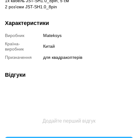
1x кабель JST-SH1.0_8pin, 5 см
2 роз'єми JST-SH1.0_8pin
Характеристики
Виробник
Mateksys
Країна-
Китай
виробник
Призначення
для квадракоптерів
Відгуки
Додайте перший відгук