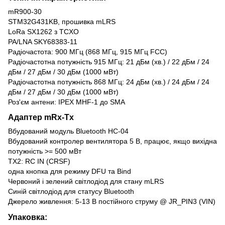
mR900-30
STM32G431KB, прошивка mLRS
LoRa SX1262 з TCXO
PA/LNA SKY68383-11
Радіочастота: 900 МГц (868 МГц, 915 МГц FCC)
Радіочастотна потужність 915 МГц: 21 дБм (хв.) / 22 дБм / 24
дБм / 27 дБм / 30 дБм (1000 мВт)
Радіочастотна потужність 868 МГц: 24 дБм (хв.) / 24 дБм / 24
дБм / 27 дБм / 30 дБм (1000 мВт)
Роз'єм антени: IPEX MHF-1 до SMA
Адаптер mRx-Tx
Вбудований модуль Bluetooth HC-04
Вбудований контролер вентилятора 5 В, працює, якщо вихідна
потужність >= 500 мВт
TX2: RC IN (CRSF)
одна кнопка для режиму DFU та Bind
Червоний і зелений світлодіод для стану mLRS
Синій світлодіод для статусу Bluetooth
Джерело живлення: 5-13 В постійного струму @ JR_PIN3 (VIN)
Упаковка: