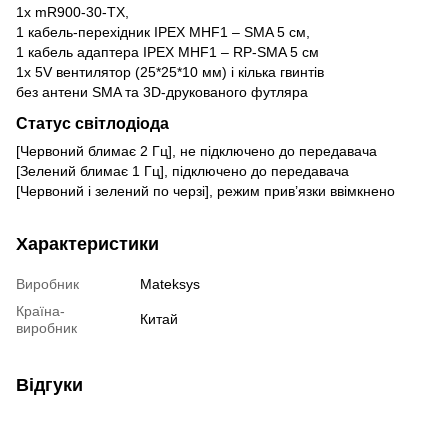
1x mR900-30-TX,
1 кабель-перехідник IPEX MHF1 – SMA 5 см,
1 кабель адаптера IPEX MHF1 – RP-SMA 5 см
1x 5V вентилятор (25*25*10 мм) і кілька гвинтів
без антени SMA та 3D-друкованого футляра
Статус світлодіода
[Червоний блимає 2 Гц], не підключено до передавача
[Зелений блимає 1 Гц], підключено до передавача
[Червоний і зелений по черзі], режим прив’язки ввімкнено
Характеристики
Виробник
Mateksys
Країна-
Китай
виробник
Відгуки