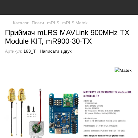
Каталог
Плати
mRLS
mRLS Matek
Приймач mLRS MAVLink 900MHz TX
Module KIT, mR900-30-TX
Артикул:
163_T
Написати відгук