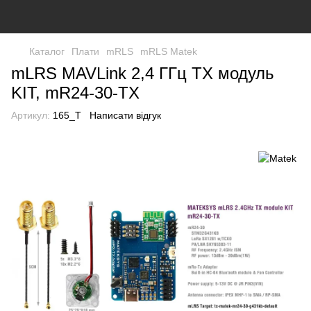
Каталог
Плати
mRLS
mRLS Matek
mLRS MAVLink 2,4 ГГц TX модуль
KIT, mR24-30-TX
Артикул:
165_T
Написати відгук