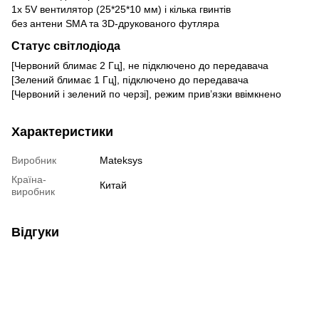
1x 5V вентилятор (25*25*10 мм) і кілька гвинтів
без антени SMA та 3D-друкованого футляра
Статус світлодіода
[Червоний блимає 2 Гц], не підключено до передавача
[Зелений блимає 1 Гц], підключено до передавача
[Червоний і зелений по черзі], режим прив’язки ввімкнено
Характеристики
Виробник
Mateksys
Країна-
Китай
виробник
Відгуки