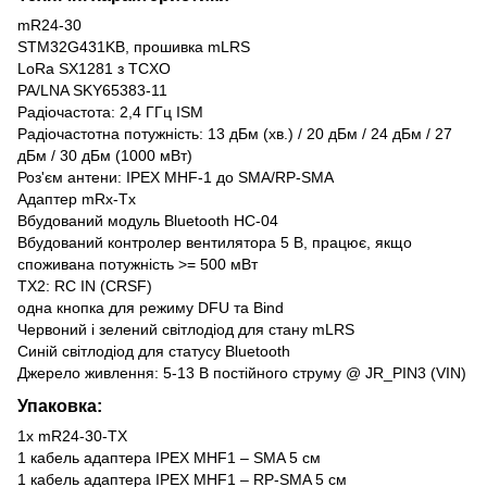
mR24-30
STM32G431KB, прошивка mLRS
LoRa SX1281 з TCXO
PA/LNA SKY65383-11
Радіочастота: 2,4 ГГц ISM
Радіочастотна потужність: 13 дБм (хв.) / 20 дБм / 24 дБм / 27
дБм / 30 дБм (1000 мВт)
Роз'єм антени: IPEX MHF-1 до SMA/RP-SMA
Адаптер mRx-Tx
Вбудований модуль Bluetooth HC-04
Вбудований контролер вентилятора 5 В, працює, якщо
споживана потужність >= 500 мВт
TX2: RC IN (CRSF)
одна кнопка для режиму DFU та Bind
Червоний і зелений світлодіод для стану mLRS
Синій світлодіод для статусу Bluetooth
Джерело живлення: 5-13 В постійного струму @ JR_PIN3 (VIN)
Упаковка:
1x mR24-30-TX
1 кабель адаптера IPEX MHF1 – SMA 5 см
1 кабель адаптера IPEX MHF1 – RP-SMA 5 см