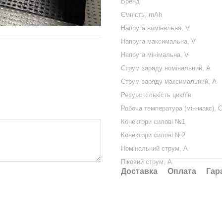
Бренд
Ємність, mAh
Напруга номінальна, V
Напруга максимальна, V
Напруга мінімальна, V
Струм заряду номінальний, А
Струм заряду максимальний, А
Ресурс кількість циклів
Робоча температура (мін-макс), С
Конектори силові №1
Конектори силові №2
Номінальний струм, A
Піковий струм, A
Доставка
Оплата
Гар