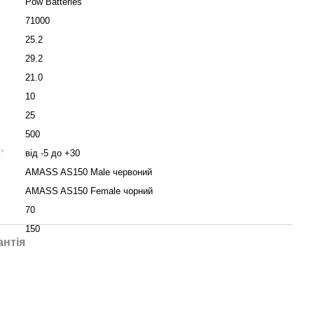
Pow Batteries
71000
25.2
29.2
21.0
10
25
500
°
від -5 до +30
AMASS AS150 Male червоний
AMASS AS150 Female чорний
70
150
антія