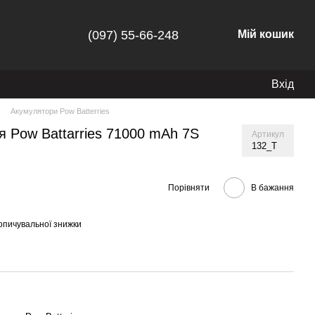
(097) 55-66-248
Мій кошик
Вхід
Акумулятори Pow Batterries
 Pow Battarries 71000 mAh 7S
Артикул
132_T
Порівняти
В бажання
опичувальної знижки