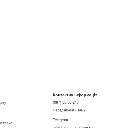
Контактна інформація
нету
(097) 55-66-248
Передзвонити вам?
Telegram
оставка
info@bloomtech.com.ua