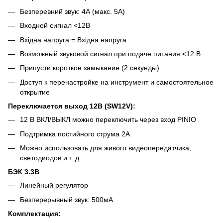
Безперевний звук: 4А (макс. 5А)
Входной сигнал <12В
Вхідна напруга = Вхідна напруга
Возможный звуковой сигнал при подаче питания <12 В
Припусти короткое замыкание (2 секунды)
Доступ к перенастройке на инструмент и самостоятельное
открытие
Переключается выход 12В (SW12V):
12 В ВКЛ/ВЫКЛ можно переключить через вход PINIO
Подтримка постийного струма 2А
Можно использовать для живого видеопередатчика,
светодиодов и т. д.
БЭК 3.3В
Линейный регулятор
Безперерывный звук: 500мА
Комплектация: