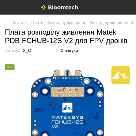
Каталог
Плати
Розподілу живлення
Розподілу живлення M
Плата розподілу живлення Matek
PDB FCHUB-12S V2 для FPV дронів
Артикул:
2_O
3 відгуки
ХІТ