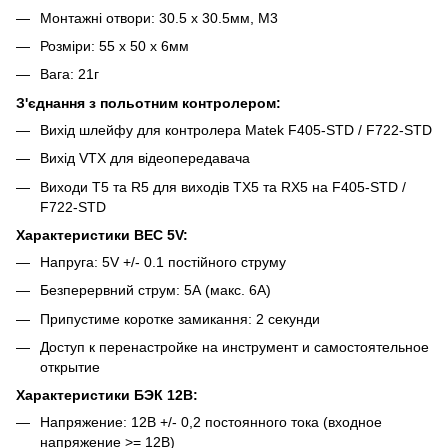
Монтажні отвори: 30.5 х 30.5мм, М3
Розміри: 55 х 50 х 6мм
Вага: 21г
З'єднання з польотним контролером:
Вихід шлейфу для контролера Matek F405-STD / F722-STD
Вихід VTX для відеопередавача
Виходи T5 та R5 для виходів TX5 та RX5 на F405-STD /
F722-STD
Характеристики BEC 5V:
Напруга: 5V +/- 0.1 постійного струму
Безперервний струм: 5А (макс. 6А)
Припустиме коротке замикання: 2 секунди
Доступ к перенастройке на инструмент и самостоятельное
открытие
Характеристики БЭК 12В:
Напряжение: 12В +/- 0,2 постоянного тока (входное
напряжение >= 12В)