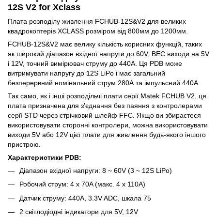
12S V2 for Xclass
Плата розподілу живлення FCHUB-12S&V2 для великих
квадрокоптерів XCLASS розміром від 800мм до 1200мм.
FCHUB-12S&V2 має велику кількість корисних функцій, таких
як широкий діапазон вхідної напруги до 60V, BEC виходи на 5V
і 12V, точний вимірювач струму до 440А. Ця PDB може
витримувати напругу до 12S LiPo і має загальний
безперервний номінальний струм 280А та імпульсний 440А.
Так само, як і інші розподільчі плати серії Matek FCHUB V2, ця
плата призначена для з'єднання без паяння з контролерами
серії STD через стрічковий шлейф FFC. Якщо ви збираєтеся
використовувати сторонні контролери, можна використовувати
виходи 5V або 12V цієї плати для живлення будь-якого іншого
пристрою.
Характеристики PDB:
Діапазон вхідної напруги: 8 ~ 60V (3 ~ 12S LiPo)
Робочий струм: 4 x 70A (макс. 4 x 110A)
Датчик струму: 440А, 3.3V ADC, шкала 75
2 світлодіодні індикатори для 5V, 12V