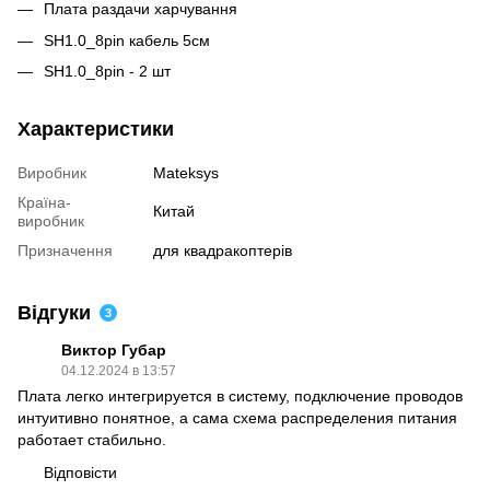
Плата раздачи харчування
SH1.0_8pin кабель 5см
SH1.0_8pin - 2 шт
Характеристики
Виробник
Mateksys
Країна-
Китай
виробник
Призначення
для квадракоптерів
Відгуки
3
Виктор Губар
04.12.2024 в 13:57
Плата легко интегрируется в систему, подключение проводов
интуитивно понятное, а сама схема распределения питания
работает стабильно.
Відповісти