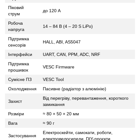
Піковий
до 120 A
струм
Робоча
14 – 84 В (4 – 20 S LiPo)
напруга
Підтримка
HALL, ABI, AS5047
сенсорів
Інтерфейси
UART, CAN, PPM, ADC, NRF
Підтримка
VESC Firmware
прошивок
Сумісне ПЗ
VESC Tool
Охолодження
Пасивне (радіатор з алюмінію)
Від перегріву, перевантаження, короткого
Захист
замикання
Розміри
≈ 80 × 50 × 20 мм
Вага
≈ 90 г
Електроскейти, самокати, роботи,
Застосування
електровелосипеди, DIY-проєкти