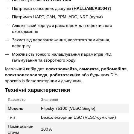
Підтримка сенсорних двигунів (
HALL/ABI/AS5047
)
Підтримка UART, CAN, PPM, ADC, NRF (пульт)
Алюмінієвий корпус з радіатором для ефективного
охолодження
Захист від перевантаження, короткого замикання,
перегріву
Можливість тонкого налаштування параметрів PID,
гальмування та зворотного ходу
Ідеальний вибір для
електроскейта, самоката, робомобіля,
електровелосипеда, робототехніки
або будь-яких DIY-
проєктів із безколекторними двигунами.
Технічні характеристики
Параметр
Значення
Модель
Flipsky 75100 (VESC Single)
Тип
Безколекторний ESC (VESC-сумісний)
Номінальний
100 A
струм