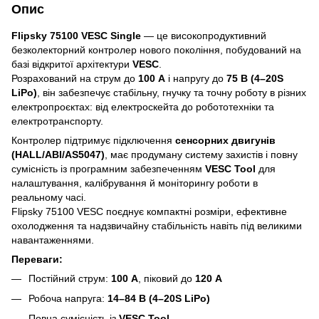
Опис
Flipsky 75100 VESC Single
— це високопродуктивний
безколекторний контролер нового покоління, побудований на
базі відкритої архітектури
VESC
.
Розрахований на струм до
100 A
і напругу до
75 В (4–20S
LiPo)
, він забезпечує стабільну, гнучку та точну роботу в різних
електропроєктах: від електроскейта до робототехніки та
електротранспорту.
Контролер підтримує підключення
сенсорних двигунів
(HALL/ABI/AS5047)
, має продуману систему захистів і повну
сумісність із програмним забезпеченням
VESC Tool
для
налаштування, калібрування й моніторингу роботи в
реальному часі.
Flipsky 75100 VESC поєднує компактні розміри, ефективне
охолодження та надзвичайну стабільність навіть під великими
навантаженнями.
Переваги:
Постійний струм:
100 A
, піковий до
120 A
Робоча напруга:
14–84 В (4–20S LiPo)
Повна сумісність із
VESC Tool