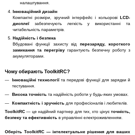
налаштування.
Інноваційний дизайн
Компактні розміри, зручний інтерфейс і кольорові
LCD-
дисплеї
забезпечують легкість у використанні та
читабельність параметрів.
Надійність і безпека
Вбудовані функції захисту від
перезаряду, короткого
замикання та перегріву
гарантують безпечну роботу з
акумуляторами.
Чому обирають
ToolkitRC
?
Інноваційні технології
та передові функції для зарядки й
тестування.
Висока точність
та надійність роботи у будь-яких умовах.
Компактність і зручність
для професіоналів і любителів.
ToolkitRC
— це надійний партнер для тих, хто цінує
точність,
безпеку та ефективність
в управлінні електроживленням.
Оберіть ToolkitRC — інтелектуальне рішення для ваших