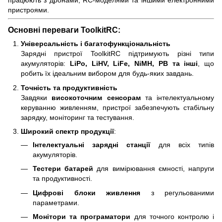
працюють з дронами, RC-моделями та іншими електронними
пристроями.
Основні переваги
ToolkitRC
:
Універсальність і багатофункціональність
Зарядні пристрої ToolkitRC підтримують різні типи
акумуляторів:
LiPo, LiHV, LiFe, NiMH, PB та інші
, що
робить їх ідеальним вибором для будь-яких завдань.
Точність та продуктивність
Завдяки
високоточним сенсорам
та інтелектуальному
керуванню живленням, пристрої забезпечують стабільну
зарядку, моніторинг та тестування.
Широкий спектр продукції
:
Інтелектуальні зарядні станції
для всіх типів
акумуляторів.
Тестери батарей
для вимірювання ємності, напруги
та продуктивності.
Цифрові блоки живлення
з регульованими
параметрами.
Монітори та програматори
для точного контролю і