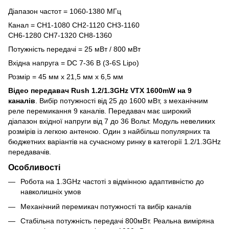
Діапазон частот = 1060-1380 МГц
Канал = CH1-1080 CH2-1120 CH3-1160
CH6-1280 CH7-1320 CH8-1360
Потужність передачі = 25 мВт / 800 мВт
Вхідна напруга = DC 7-36 В (3-6S Lipo)
Розмір = 45 мм x 21,5 мм x 6,5 мм
Відео передавач Rush 1.2/1.3GHz VTX 1600mW
на 9
каналів
. Вибір потужності від 25 до 1600 мВт, з механічним
реле перемикання 9 каналів. Передавач має широкий
діапазон вхідної напруги від 7 до 36 Вольт. Модуль невеликих
розмірів із легкою антеною. Один з найбільш популярних та
бюджетних варіантів на сучасному ринку в категорії 1.2/1.3GHz
передавачів.
Особливості
Робота на 1.3GHz частоті з відмінною адаптивністю до
навколишніх умов
Механічний перемикач потужності та вибір каналів
Стабільна потужність передачі 800мВт. Реальна виміряна