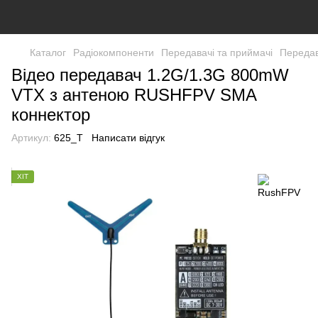
Каталог
Радіокомпоненти
Передавачі та приймачі
Передав
Відео передавач 1.2G/1.3G 800mW
VTX з антеною RUSHFPV SMA
коннектор
Артикул:
625_T
Написати відгук
ХІТ