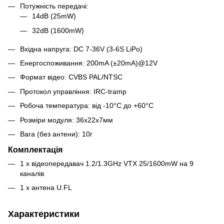
Потужність передачі:
14dB (25mW)
32dB (1600mW)
Вхідна напруга: DC 7-36V (3-6S LiPo)
Енергоспоживання: 200mA (±20mA)@12V
Формат відео: CVBS PAL/NTSC
Протокол управління: IRC-tramp
Робоча температура: від -10°C до +60°C
Розміри модуля: 36х22х7мм
Вага (без антени): 10г
Комплектація
1 x відеопередавач 1.2/1.3GHz VTX 25/1600mW на 9
каналів
1 x антена U.FL
Характеристики