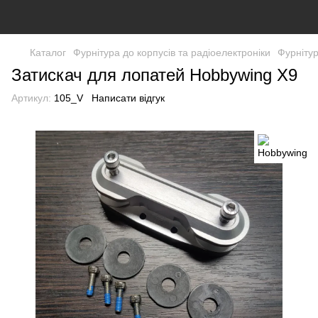
Каталог
Фурнітура до корпусів та радіоелектроніки
Фурнітур
Затискач для лопатей Hobbywing X9
Артикул:
105_V
Написати відгук