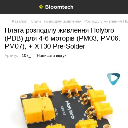
Каталог
Плати
Розподілу живлення
Розподілу живлення Ho
Плата розподілу живлення Holybro
(PDB) для 4-6 моторів (PM03, PM06,
PM07), + XT30 Pre-Solder
Артикул:
107_T
Написати відгук