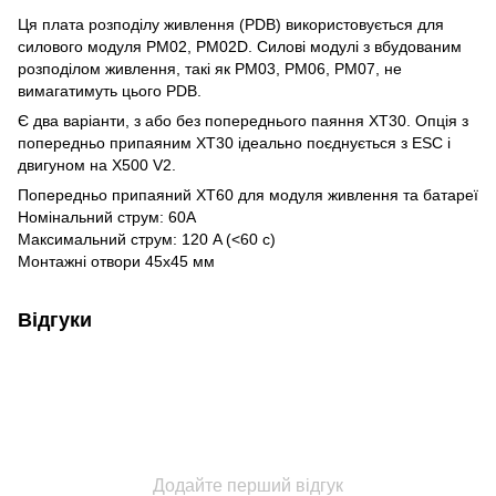
Ця плата розподілу живлення (PDB) використовується для
силового модуля PM02, PM02D. Силові модулі з вбудованим
розподілом живлення, такі як PM03, PM06, PM07, не
вимагатимуть цього PDB.
Є два варіанти, з або без попереднього паяння XT30. Опція з
попередньо припаяним XT30 ідеально поєднується з ESC і
двигуном на X500 V2.
Попередньо припаяний XT60 для модуля живлення та батареї
Номінальний струм: 60A
Максимальний струм: 120 A (<60 с)
Монтажні отвори 45х45 мм
Відгуки
Додайте перший відгук