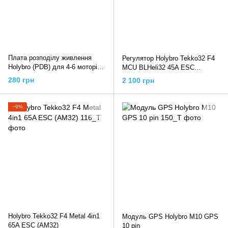
Плата розподілу живлення
Регулятор Holybro Tekko32 F4
Holybro (PDB) для 4-6 моторів
MCU BLHeli32 45A ESC
(PM03, PM06, PM07), PDB
Dshot1200 2~6S
280 грн
2 100 грн
Board
−9%
Holybro Tekko32 F4 Metal 4in1
Модуль GPS Holybro M10 GPS
65A ESC (AM32)
10 pin