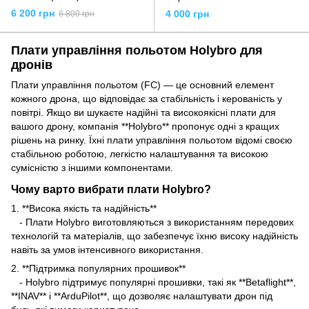
6 200 грн
4 000 грн
6 800 грн
Плати управління польотом Holybro для
дронів
Плати управління польотом (FC) — це основний елемент
кожного дрона, що відповідає за стабільність і керованість у
повітрі. Якщо ви шукаєте надійні та високоякісні плати для
вашого дрону, компанія **Holybro** пропонує одні з кращих
рішень на ринку. Їхні плати управління польотом відомі своєю
стабільною роботою, легкістю налаштування та високою
сумісністю з іншими компонентами.
Чому варто вибрати плати Holybro?
1. **Висока якість та надійність**
- Плати Holybro виготовляються з використанням передових
технологій та матеріалів, що забезпечує їхню високу надійність
навіть за умов інтенсивного використання.
2. **Підтримка популярних прошивок**
- Holybro підтримує популярні прошивки, такі як **Betaflight**,
**INAV** і **ArduPilot**, що дозволяє налаштувати дрон під