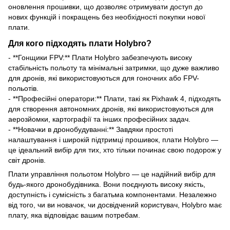
оновлення прошивки, що дозволяє отримувати доступ до
нових функцій і покращень без необхідності покупки нової
плати.
Для кого підходять плати Holybro?
- **Гонщики FPV:** Плати Holybro забезпечують високу
стабільність польоту та мінімальні затримки, що дуже важливо
для дронів, які використовуються для гоночних або FPV-
польотів.
- **Професійні оператори:** Плати, такі як Pixhawk 4, підходять
для створення автономних дронів, які використовуються для
аерозйомки, картографії та інших професійних задач.
- **Новачки в дронобудуванні:** Завдяки простоті
налаштування і широкій підтримці прошивок, плати Holybro —
це ідеальний вибір для тих, хто тільки починає свою подорож у
світ дронів.
Плати управління польотом Holybro — це надійний вибір для
будь-якого дронобудівника. Вони поєднують високу якість,
доступність і сумісність з багатьма компонентами. Незалежно
від того, чи ви новачок, чи досвідчений користувач, Holybro має
плату, яка відповідає вашим потребам.