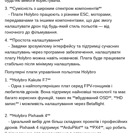
будь-які вимоги користувача.
3. **Сумісність з широким спектром компонентів**
- Плати Holybro працюють з різними ESC, моторами,
передавачами та іншими компонентами, що дає змогу
налаштувати дрон під будь-який стиль польотів — від
гоночного до фільмування.
4. **Простота налаштування**
- Завдяки зрозумілому інтерфейсу та підтримці сучасних
налаштувань через програмне забезпечення, налаштувати
плату Holybro можна навіть новачкові. Плата буде працювати
стабільно після мінімуму налаштувань.
Популярні плати управління польотом Holybro
1. **Holybro Kakute F7**
- Одна з найпопулярніших плат серед FPV-гонщиків і
любителів дронів. Вона підтримує найновіші технології та має
багато корисних функцій, таких як **вбудований OSD**, **HD
запис** і можливість налаштування через Betaflight.
2. **Holybro Pixhawk 4**
- Ідеальний вибір для більш складних проектів і професійних
дронів. Pixhawk 4 підтримує **ArduPilot** та **PX4**, що робить