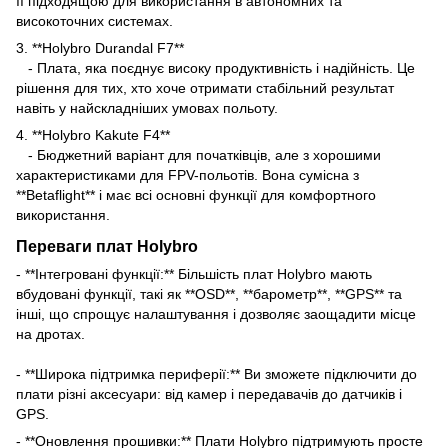
її підходящою для використання в автономних та
високоточних системах.
3. **Holybro Durandal F7**
- Плата, яка поєднує високу продуктивність і надійність. Це
рішення для тих, хто хоче отримати стабільний результат
навіть у найскладніших умовах польоту.
4. **Holybro Kakute F4**
- Бюджетний варіант для початківців, але з хорошими
характеристиками для FPV-польотів. Вона сумісна з
**Betaflight** і має всі основні функції для комфортного
використання.
Переваги плат Holybro
- **Інтегровані функції:** Більшість плат Holybro мають
вбудовані функції, такі як **OSD**, **барометр**, **GPS** та
інші, що спрощує налаштування і дозволяє заощадити місце
на дротах.
- **Широка підтримка периферії:** Ви зможете підключити до
плати різні аксесуари: від камер і передавачів до датчиків і
GPS.
- **Оновлення прошивки:** Плати Holybro підтримують просте